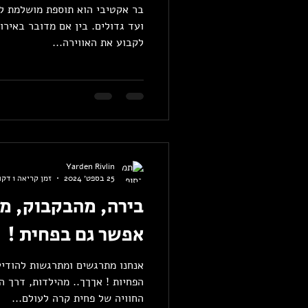
בר אקטיבי הוא תוספת מושלמת למ
ועד גדולים. בין אם מדובר באירו
לקבוע את האווירה...
Yarden Rivlin
25 בספט׳ 2024
זמן קריאה 1 דקות
בירה, מהבקבוק, מה
אפשר גם בפחית !
אנחנו מתר
הפחיות ! אךךך.. מהילדות, דרך ה
החוויה של פחית קרה לעולם...